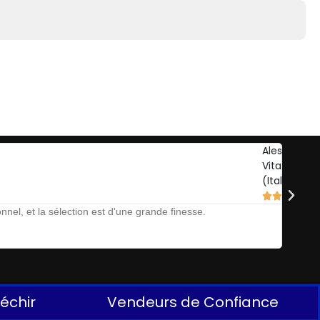
Alessandro
Vitale
(Italie)





nel, et la sélection est d'une grande finesse.
The Auct
léchir
Vendeurs de Confiance