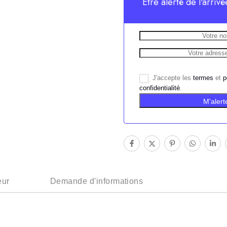
Etre alerté de l'arrivé
J'accepte les
termes
et
p
confidentialité
.
M'alert
eur
Demande d'informations