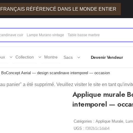
E FRANÇAIS RÉFÉRENCÉ DANS LE MONDE ENTIER
oux
Collection
Montre
Sacs
Devenir Vendeur
e BoConcept Aerial — design scandinave intemporel — occasion
u panier" a été supprimé. Veuillez visiter le site en tant qu'invité
Applique murale B
intemporel — occa
Catégories :
Applique Murale
,
Lumi
UGS :
f382b1c1dab4