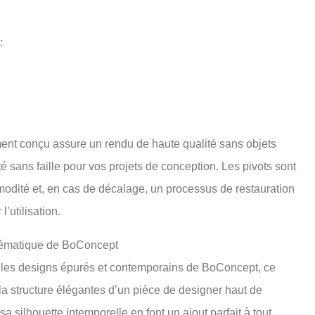
:
nt conçu assure un rendu de haute qualité sans objets
ité sans faille pour vos projets de conception. Les pivots sont
odité et, en cas de décalage, un processus de restauration
l’utilisation.
blématique de BoConcept
s les designs épurés et contemporains de BoConcept, ce
 la structure élégantes d’un pièce de designer haut de
a silhouette intemporelle en font un ajout parfait à tout