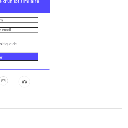
e d'un lot similaire
olitique de
er