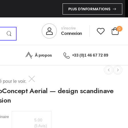
PLUS D'INFORMATIONS
s'inscrire
0
Connexion
Â propos
+33 (0)1 46 67 72 89
 pour le voir.
oConcept Aerial — design scandinave
sion
naire
5.00
(5 Avis)