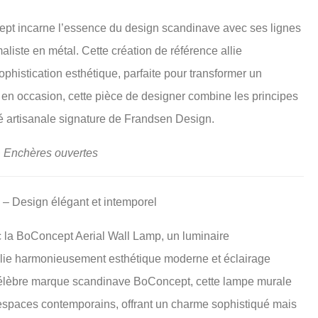
ept incarne l’essence du design scandinave avec ses lignes
aliste en métal. Cette création de référence allie
ophistication esthétique, parfaite pour transformer un
 en occasion, cette pièce de designer combine les principes
é artisanale signature de Frandsen Design.
• Enchères ouvertes
– Design élégant et intemporel
c la BoConcept Aerial Wall Lamp, un luminaire
lie harmonieusement esthétique moderne et éclairage
a célèbre marque scandinave BoConcept, cette lampe murale
s espaces contemporains, offrant un charme sophistiqué mais