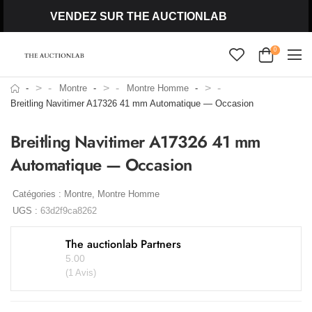
VENDEZ SUR THE AUCTIONLAB
0
>
>
>
Montre
Montre Homme
Breitling Navitimer A17326 41 mm Automatique — Occasion
Breitling Navitimer A17326 41 mm
Automatique — Occasion
Catégories :
Montre
,
Montre Homme
UGS :
63d2f9ca8262
The auctionlab Partners
5.00
(1 Avis)