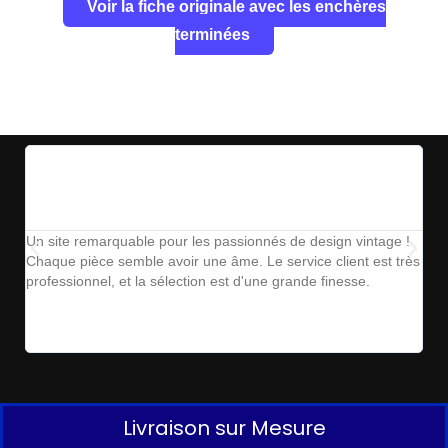
Voir la fiche originale avec les enchères
terminées
Un site remarquable pour les passionnés de design vintage !
The
Chaque pièce semble avoir une âme. Le service client est très
ins
professionnel, et la sélection est d'une grande finesse.
parf
Livraison sur Mesure