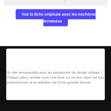
Voir la fiche originale avec les enchères
terminées
Un site remarquable pour les passionnés de design vintage !
The
Chaque pièce semble avoir une âme. Le service client est très
ins
professionnel, et la sélection est d'une grande finesse.
parf