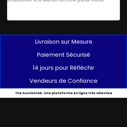
professionnel, et la sélection est d'une grande finesse.
parf
Livraison sur Mesure
Paiement Sécurisé
14 jours pour Réfléchir
Vendeurs de Confiance
The Auctionlab : Une plateforme en ligne très sélective