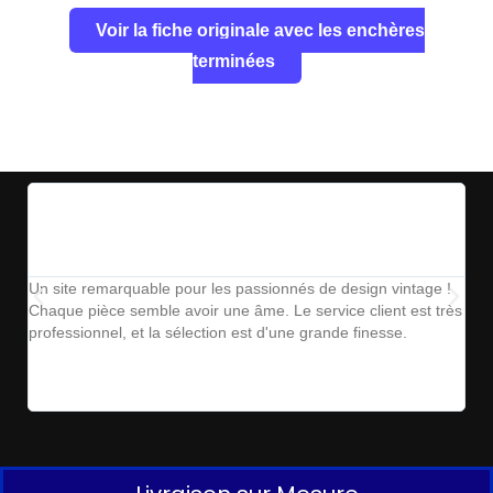
Voir la fiche originale avec les enchères
terminées
Un site remarquable pour les passionnés de design vintage !
The
Chaque pièce semble avoir une âme. Le service client est très
ins
professionnel, et la sélection est d'une grande finesse.
parf