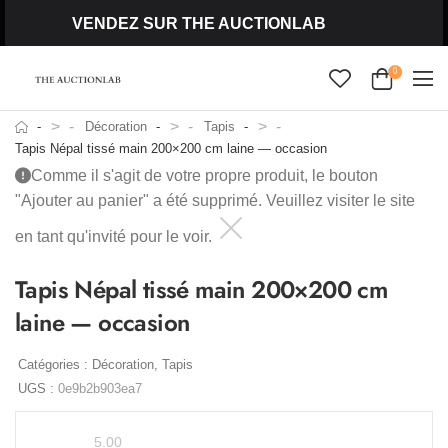
VENDEZ SUR THE AUCTIONLAB
0
>
>
>
Décoration
Tapis
Tapis Népal tissé main 200×200 cm laine — occasion
Comme il s'agit de votre propre produit, le bouton
"Ajouter au panier" a été supprimé. Veuillez visiter le site
en tant qu'invité pour le voir.
Tapis Népal tissé main 200×200 cm
laine — occasion
Catégories :
Décoration
,
Tapis
UGS :
0e9b2b903ea7
5.00