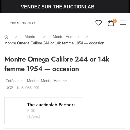
VENDEZ SUR THE AUCTIONLAB
0
>
>
>
Montre
Montre Homme
Montre Omega Calibre 244 or 14k femme 1954 — occasion
Montre Omega Calibre 244 or 14k
femme 1954 — occasion
Catégories :
Montre
,
Montre Homme
UGS :
ffd5d035c90f
The auctionlab Partners
5.00
(1 Avis)