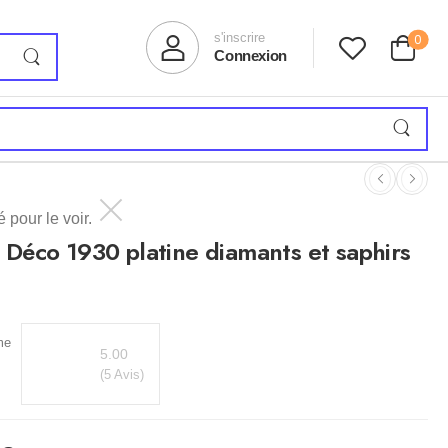
s'inscrire
0
Connexion
 pour le voir.
Déco 1930 platine diamants et saphirs
me
5.00
(5 Avis)