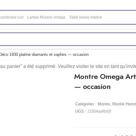
éco 1930 platine diamants et saphirs — occasion
u panier" a été supprimé. Veuillez visiter le site en tant qu'invité
Montre Omega Art 
— occasion
Catégories :
Montre
,
Montre Hom
UGS :
21504ad4bf0f