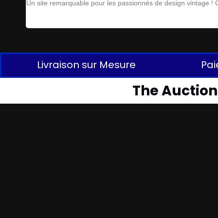
Un site remarquable pour les passionnés de design vintage ! Ch
Livraison sur Mesure
Pai
The Auctionl