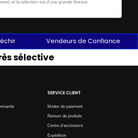
nel, et la sélection est d'une grande finesse.
The Auct
léchir
Vendeurs de Confiance
rès sélective
SERVICE CLIENT
commande
Modes de paiement
Retours de produits
Centre d’assistance
Expédition