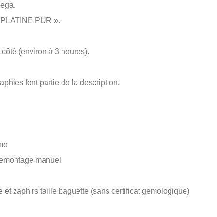
ega.
 « PLATINE PUR ».
e côté (environ à 3 heures).
aphies font partie de la description.
mme
remontage manuel
e et zaphirs taille baguette (sans certificat gemologique)