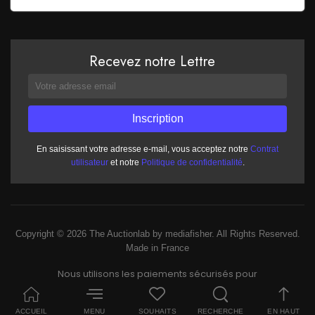
Recevez notre Lettre
En saisissant votre adresse e-mail, vous acceptez notre
Contrat
utilisateur
et notre
Politique de confidentialité
.
Copyright © 2026 The Auctionlab by mediafisher. All Rights Reserved.
Made in France
Nous utilisons les paiements sécurisés pour
ACCUEIL
MENU
SOUHAITS
RECHERCHE
EN HAUT