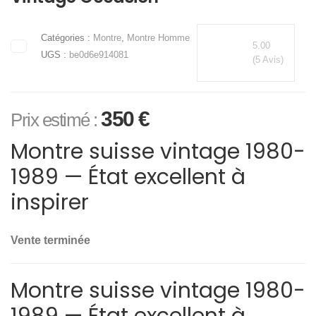
Catégories :
Montre
,
Montre Homme
5.00
UGS :
be0d6e914081
(5 Avis)
350
€
Prix estimé :
Montre suisse vintage 1980-
1989 — État excellent à
inspirer
Vente terminée
Montre suisse vintage 1980-