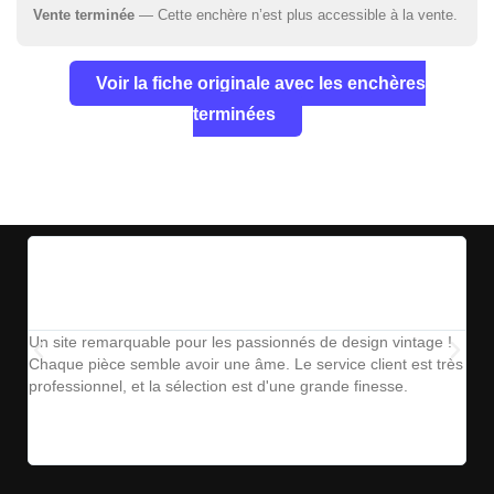
Vente terminée
— Cette enchère n’est plus accessible à la vente.
Voir la fiche originale avec les enchères
terminées
Un site remarquable pour les passionnés de design vintage !
The
Chaque pièce semble avoir une âme. Le service client est très
ins
professionnel, et la sélection est d'une grande finesse.
parf