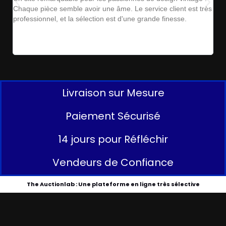
Chaque pièce semble avoir une âme. Le service client est très
ins
professionnel, et la sélection est d'une grande finesse.
parf
Livraison sur Mesure
Paiement Sécurisé
14 jours pour Réfléchir
Vendeurs de Confiance
The Auctionlab : Une plateforme en ligne très sélective