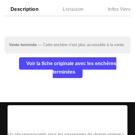
Description
Livraison
Infos Vende
Vente terminée
— Cette enchère n’est plus accessible à la vente.
Voir la fiche originale avec les enchères
terminées
Un site remarquable pour les passionnés de design vintage !
The