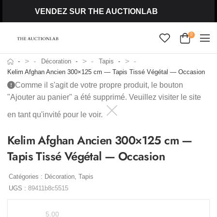
VENDEZ SUR THE AUCTIONLAB
0
>
>
>
Décoration
Tapis
Kelim Afghan Ancien 300×125 cm — Tapis Tissé Végétal — Occasion
Comme il s'agit de votre propre produit, le bouton
"Ajouter au panier" a été supprimé. Veuillez visiter le site
en tant qu'invité pour le voir.
Kelim Afghan Ancien 300×125 cm —
Tapis Tissé Végétal — Occasion
Catégories :
Décoration
,
Tapis
UGS :
89411b8c5515
5.00