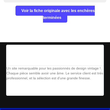
Voir la fiche originale avec les enchères
terminées
Un site remarquable pour les passionnés de design vintage !
The
Chaque pièce semble avoir une âme. Le service client est très
ins
professionnel, et la sélection est d'une grande finesse.
parf