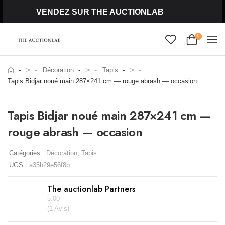
VENDEZ SUR THE AUCTIONLAB
0
>
>
>
Décoration
Tapis
Tapis Bidjar noué main 287×241 cm — rouge abrash — occasion
Tapis Bidjar noué main 287×241 cm —
rouge abrash — occasion
Catégories :
Décoration
,
Tapis
UGS :
a35b29e56f8b
The auctionlab Partners
5.00
(1 Avis)