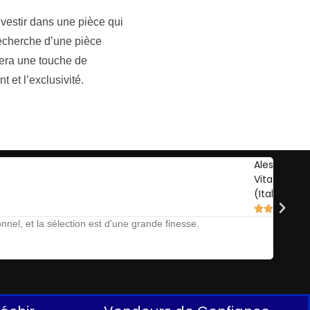
vestir dans une pièce qui
recherche d’une pièce
rtera une touche de
 et l’exclusivité.
Alessandro
Vitale
(Italie)





nel, et la sélection est d'une grande finesse.
The Auct