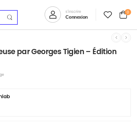
s'inscrire
0
Connexion
euse par Georges Tigien – Édition
ge
nlab