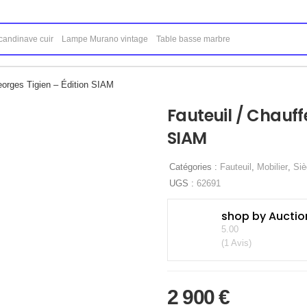
eorges Tigien – Édition SIAM
Fauteuil / Chauff
SIAM
Catégories :
Fauteuil
,
Mobilier
,
Siè
UGS :
62691
shop by Auctio
5.00
(1 Avis)
2 900
€