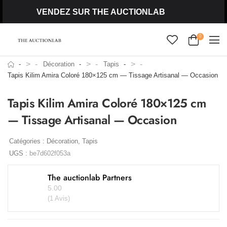
VENDEZ SUR THE AUCTIONLAB
0
>
>
>
Décoration
Tapis
Tapis Kilim Amira Coloré 180×125 cm — Tissage Artisanal — Occasion
Tapis Kilim Amira Coloré 180×125 cm
— Tissage Artisanal — Occasion
Catégories :
Décoration
,
Tapis
UGS :
be7d602f053a
The auctionlab Partners
5.00
(1 Avis)