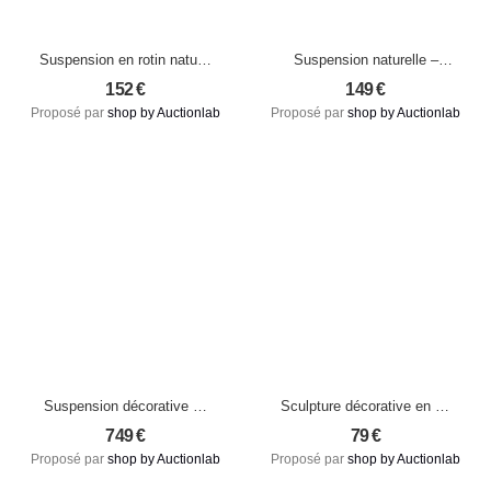
Suspension en rotin naturel
Suspension naturelle –
– Modèle Arun L, fait main
Modèle Casita S en rotin et
152
€
149
€
(pièce neuve)
fibres sauvages
Proposé par
shop by Auctionlab
Proposé par
shop by Auctionlab
d’Indonésie
Suspension décorative en
Sculpture décorative en fer
rotin – Modèle Ciel XL,
doré – Design corail
749
€
79
€
création artisanale neuve
organique, pièce neuve
Proposé par
shop by Auctionlab
Proposé par
shop by Auctionlab
d’Indonésie