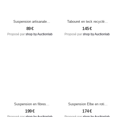
Suspension artisanale
Tabouret en teck recyclé –
beige – Motifs lumineux en
Modèle Yatai M, pièce
89
€
145
€
rotin tressé, Bali
artisanale naturelle (neuf)
Proposé par
shop by Auctionlab
Proposé par
shop by Auctionlab
Suspension en fibres
Suspension Elbe en rotin
naturelles – Takuhanki,
naturel – Tressage
199
€
174
€
design sculptural inspiré du
artisanal façon cage, taille
Proposé par
shop by Auctionlab
Proposé par
shop by Auctionlab