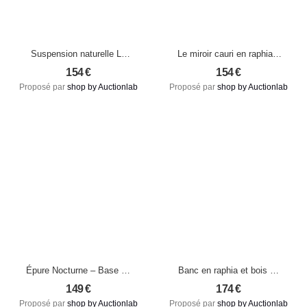
Suspension naturelle Le
Le miroir cauri en raphia –
Chapeau – Tressage en
Blanc naturel
154
€
154
€
rotin organique Ø75 cm
Proposé par
shop by Auctionlab
Proposé par
shop by Auctionlab
(pièce neuve)
Épure Nocturne – Base de
Banc en raphia et bois de
lampe moderne en faïence
teck – Fabrication
149
€
174
€
noire mate
artisanale sur commande
Proposé par
shop by Auctionlab
Proposé par
shop by Auctionlab