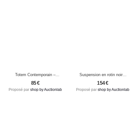
Totem Contemporain –
Suspension en rotin noir –
Sculpture circulaire en
Le Chapeau L, création
85
€
154
€
marbre massif noir,
artisanale inspirée du
Proposé par
shop by Auctionlab
Proposé par
shop by Auctionlab
création récente (taille M)
design organique (neuf)