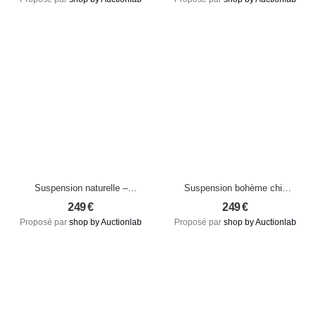
Japon – L
M (neuf)
Suspension naturelle –
Suspension bohème chic
Tissage indonésien fait
en rotin noir – The Lobster
249
€
249
€
main, esprit bohème
Trap
Proposé par
shop by Auctionlab
Proposé par
shop by Auctionlab
(modèle neuf)