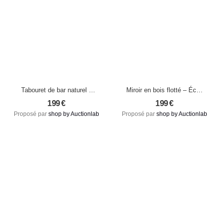
Tabouret de bar naturel –
Miroir en bois flotté – Éclat
Bois de teck et assise en
organique et unicité
199
€
199
€
raphia tressé (pièce neuve)
artisanale M
Proposé par
shop by Auctionlab
Proposé par
shop by Auctionlab