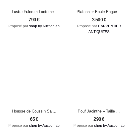
Lustre Fulcrum Lanterne :
Plafonnier Boule Baguès :
Alliance de Laiton et de
Une Composition Florale
790
€
3 500
€
Verre Soufflé Artisanal
en Cristal et Bronze Doré
Proposé par
shop by Auctionlab
Proposé par
CARPENTIER
ANTIQUITES
Housse de Coussin Saint
Pouf Jacinthe – Taille M,
Tropez – Bleu Naturel –
élégance artisanale en
65
€
290
€
30×50
seagrass et rotin tressé
Proposé par
shop by Auctionlab
Proposé par
shop by Auctionlab