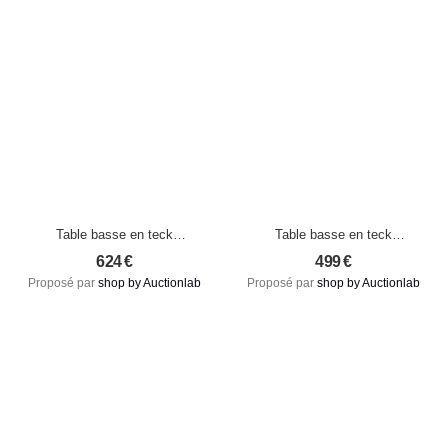
Table basse en teck
Table basse en teck
recyclé – Épure naturelle,
recyclé – Épure naturelle,
624
€
499
€
création contemporaine
création contemporaine
Proposé par
shop by Auctionlab
Proposé par
shop by Auctionlab
Taille S