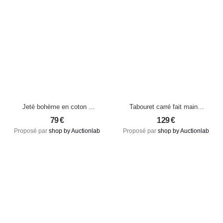
Jeté bohème en coton –
Tabouret carré fait main –
Design noir et blanc avec
Bois de trembesi et assise
79
€
129
€
franges, fabrication
en rotin tressé, modèle
Proposé par
shop by Auctionlab
Proposé par
shop by Auctionlab
artisanale Linggah
Subang (neuf)