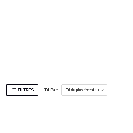
Armoire
4 Produits
Tri Par:
FILTRES