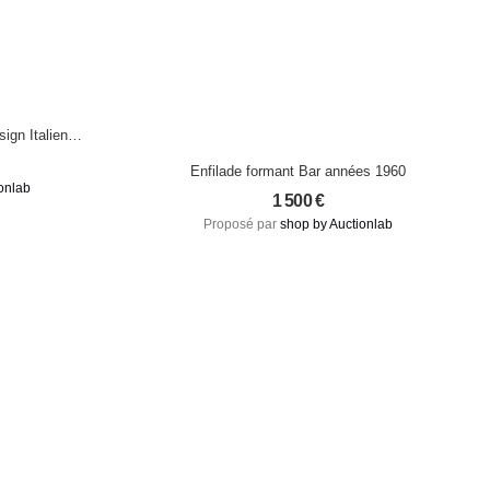
ign Italien,
Enfilade formant Bar années 1960
onlab
1 500
€
Proposé par
shop by Auctionlab