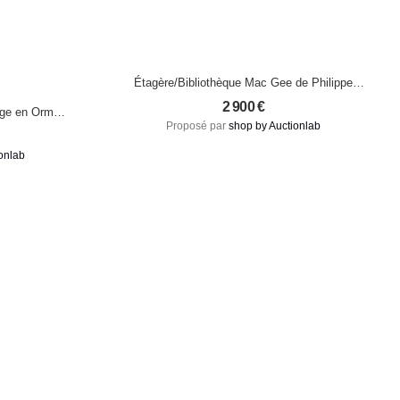
Étagère/Bibliothèque Mac Gee de Philippe
Starck – Baleri Italia, 1984
2 900
€
age en Orme
Proposé par
shop by Auctionlab
onlab