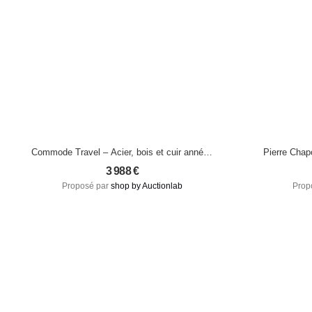
Commode Travel – Acier, bois et cuir années
Pierre Chap
1960-1970
3 988
€
Proposé par
shop by Auctionlab
Prop