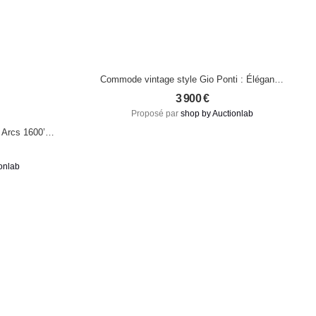
Commode vintage style Gio Ponti : Élégance
géométrique en chêne et laiton
3 900
€
Proposé par
shop by Auctionlab
 Arcs 1600’ –
iste
onlab