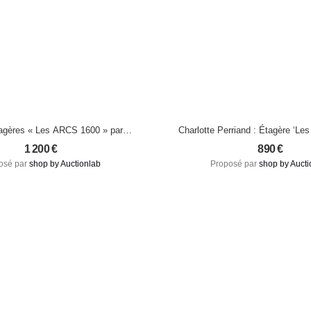
tagères « Les ARCS 1600 » par
Charlotte Perriand : Étagère ‘Les
Charlotte Perriand
Authentique et Minimal
1 200
€
890
€
osé par
shop by Auctionlab
Proposé par
shop by Aucti