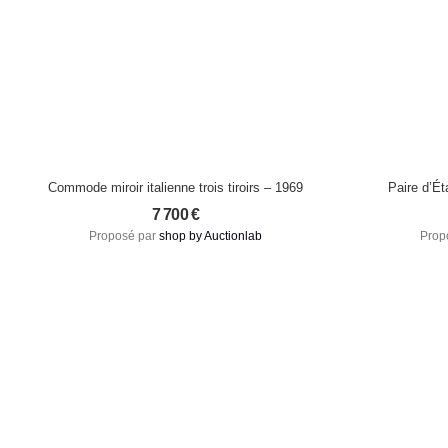
Commode miroir italienne trois tiroirs – 1969
Paire d’É
7 700
€
Proposé par
shop by Auctionlab
Prop