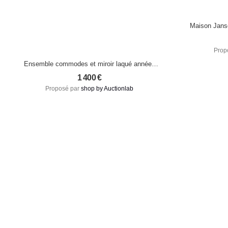
Maison Janse
Prop
Ensemble commodes et miroir laqué années
1980
1 400
€
Proposé par
shop by Auctionlab