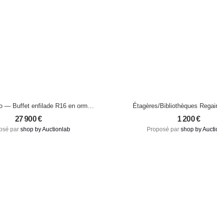
o — Buffet enfilade R16 en orme
Étagères/Bibliothèques Regain
massif, quatre portes
Chapo – circa 1974
27 900
€
1 200
€
osé par
shop by Auctionlab
Proposé par
shop by Aucti