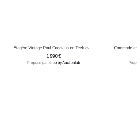
Étagère Vintage Poul Cadovius en Teck avec
Commode en n
Accents en Mélamine Bleu Nuit – Circa 1968
1 990
€
Proposé par
shop by Auctionlab
Prop