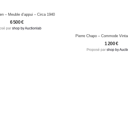
n – Meuble d’appui – Circa 1940
6 500
€
osé par
shop by Auctionlab
Pierre Chapo – Commode Vint
Massif (1975)
1 200
€
Proposé par
shop by Aucti