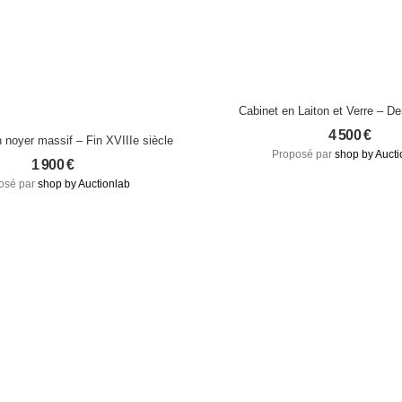
Cabinet en Laiton et Verre – Des
Circa 1980
4 500
€
oyer massif – Fin XVIIIe siècle
Proposé par
shop by Aucti
1 900
€
osé par
shop by Auctionlab