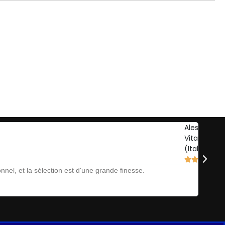
Alessandro
Vitale
(Italie)





nel, et la sélection est d'une grande finesse.
The Auct