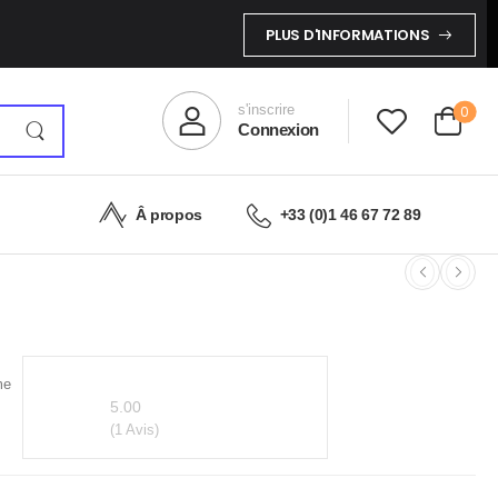
PLUS D'INFORMATIONS
s'inscrire
0
Connexion
Â propos
+33 (0)1 46 67 72 89
i Tank en acier Ref: 4056 Vers 2000
The auctionlab Partners
me
5.00
(1 Avis)