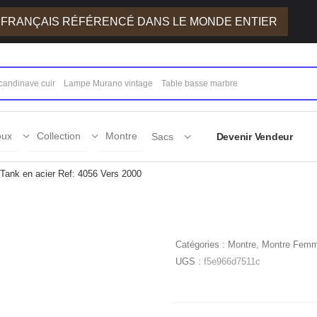
E FRANÇAIS RÉFÉRENCÉ DANS LE MONDE ENTIER
oux
Collection
Montre
Sacs
Devenir Vendeur
 Tank en acier Ref: 4056 Vers 2000
Montre Cartier Min
Catégories :
Montre
,
Montre Fem
UGS :
f5e966d7511c