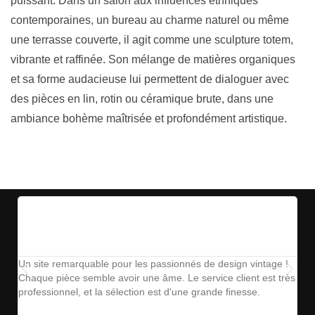
puissant. Dans un salon aux influences ethniques
contemporaines, un bureau au charme naturel ou même
une terrasse couverte, il agit comme une sculpture totem,
vibrante et raffinée. Son mélange de matières organiques
et sa forme audacieuse lui permettent de dialoguer avec
des pièces en lin, rotin ou céramique brute, dans une
ambiance bohème maîtrisée et profondément artistique.
Un site remarquable pour les passionnés de design vintage !
The
Chaque pièce semble avoir une âme. Le service client est très
ins
professionnel, et la sélection est d'une grande finesse.
parf