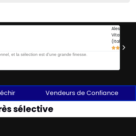
Alessandro
Vitale
(Italie)





nel, et la sélection est d'une grande finesse.
The Auct
léchir
Vendeurs de Confiance
rès sélective