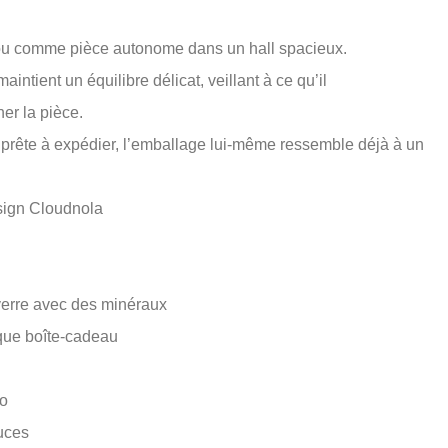
 ou comme pièce autonome dans un hall spacieux.
intient un équilibre délicat, veillant à ce qu’il
er la pièce.
 prête à expédier, l’emballage lui-même ressemble déjà à un
esign Cloudnola
verre avec des minéraux
que boîte-cadeau
po
uces