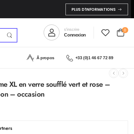
PLUS D'INFORMATIONS
s'inscrire
0
Connexion
Â propos
+33 (0)1 46 67 72 89
me XL en verre soufflé vert et rose –
ion – occasion
rtners