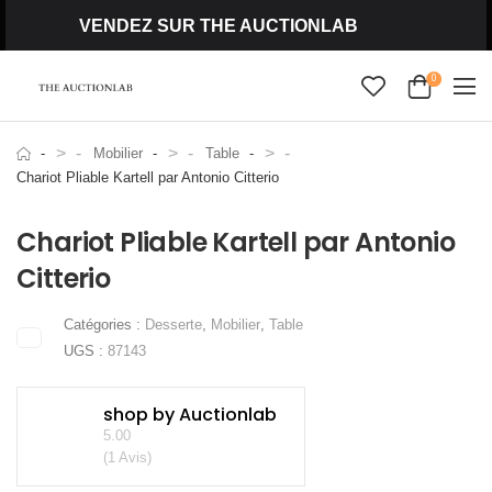
VENDEZ SUR THE AUCTIONLAB
0
>
>
>
Mobilier
Table
Chariot Pliable Kartell par Antonio Citterio
Chariot Pliable Kartell par Antonio
Citterio
Catégories :
Desserte
,
Mobilier
,
Table
UGS :
87143
shop by Auctionlab
5.00
(1 Avis)