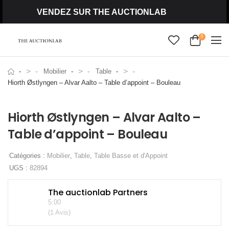
VENDEZ SUR THE AUCTIONLAB
0
>
>
>
Mobilier
Table
Hiorth Østlyngen – Alvar Aalto – Table d’appoint – Bouleau
Hiorth Østlyngen – Alvar Aalto –
Table d’appoint – Bouleau
Catégories :
Mobilier
,
Table
,
Table Basse et d'Appoint
UGS :
82894
The auctionlab Partners
5.00
(1 Avis)